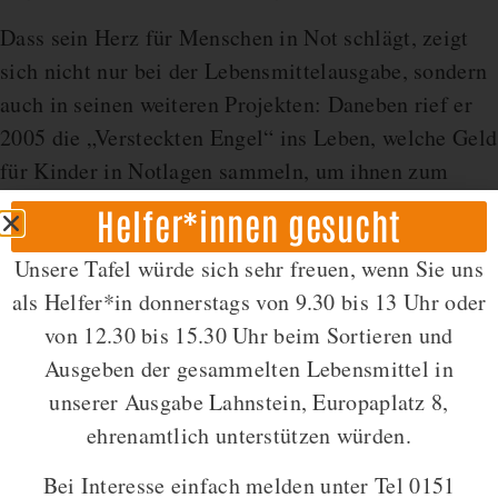
Dass sein Herz für Menschen in Not schlägt, zeigt
sich nicht nur bei der Lebensmittelausgabe, sondern
auch in seinen weiteren Projekten: Daneben rief er
2005 die „Versteckten Engel“ ins Leben, welche Geld
für Kinder in Notlagen sammeln, um ihnen zum
Beispiel die Teilnahme an Schulausflügen zu
Helfer*innen gesucht
ermöglichen. Neitzert ist zudem Initiator und
Unsere Tafel würde sich sehr freuen, wenn Sie uns
Vorsitzender des Mayener Vereins „Die Brücke“, der
als Helfer*in donnerstags von 9.30 bis 13 Uhr oder
für nachbarschaftliche Hilfe steht.
von 12.30 bis 15.30 Uhr beim Sortieren und
Wir, das gesamte ehrenamtliche Team der Tafel
Ausgeben der gesammelten Lebensmittel in
Koblenz, gratulieren Bernd Neitzert von Herzen zu
unserer Ausgabe Lahnstein, Europaplatz 8,
dieser wohlverdienten Auszeichnung und bedanken
ehrenamtlich unterstützen würden.
uns für seinen beständigen Einsatz für die Menschen
Bei Interesse einfach melden unter Tel 0151
in unserer Region!