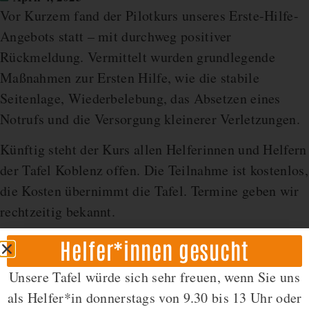
Vor Kurzem fand der Pilotkurs unseres Erste-Hilfe-
Angebots statt – mit durchweg positiver
Rückmeldung. Vermittelt wurden grundlegende
Maßnahmen zur Ersten Hilfe, wie die stabile
Seitenlage, Wiederbelebung, das Absetzen eines
Notrufs und die Versorgung kleinerer Verletzungen.
Künftig steht der Kurs allen Helferinnen und Helfern
der Tafel Koblenz offen. Die Teilnahme ist kostenlos,
die Kosten übernimmt die Tafel. Termine geben wir
rechtzeitig bekannt.
Helfer*innen gesucht
Unsere Tafel würde sich sehr freuen, wenn Sie uns
als Helfer*in donnerstags von 9.30 bis 13 Uhr oder