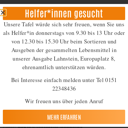
Die versteckten Engel helfen schnell und
Helfer*innen gesucht
unbürokratisch.
Unsere Tafel würde sich sehr freuen, wenn Sie uns
Versteckt heißt also, das Kind sollte nicht
als Helfer*in donnerstags von 9.30 bis 13 Uhr oder
erfahren, dass seine Eltern die Mittel für den
von 12.30 bis 15.30 Uhr beim Sortieren und
benötigten Zweck nicht aufbringen können.
Ausgeben der gesammelten Lebensmittel in
unserer Ausgabe Lahnstein, Europaplatz 8,
Außerdem unterstützen die Engel 6
ehrenamtlich unterstützen würden.
Frühstücksprojekte an Schulen in Koblenz und
Lahnstein.
Bei Interesse einfach melden unter Tel 0151
22348436
Wir freuen uns über jeden Anruf
Kontakt für „Versteckte Engel“
Günter Pauli
MEHR ERFAHREN
engel@steinlein-kunze.de
Mail: